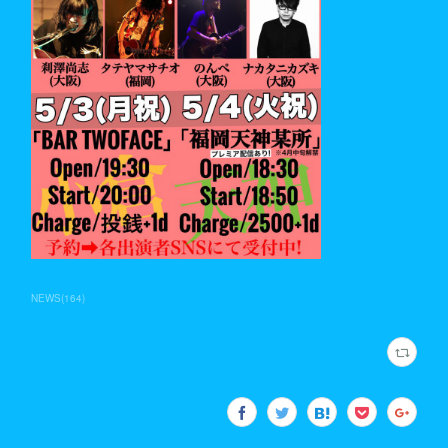
NEWS
(
164
)