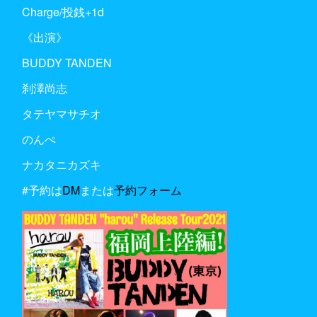
Charge/投銭+1d
《出演》
BUDDY TANDEN
刹澤尚志
タテヤマサチオ
のんぺ
ナカタニカズキ
#予約は
DM
または
予約フォーム