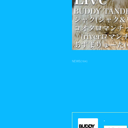
NEWS
(
164
)
.