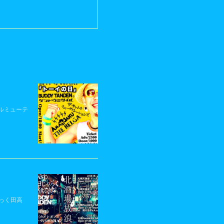
ャトルミューテ
じゃっく田高