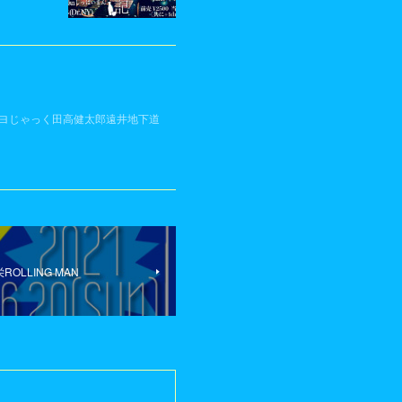
IVE》イヌガヨじゃっく田高健太郎遠井地下道
栄ROLLING MAN