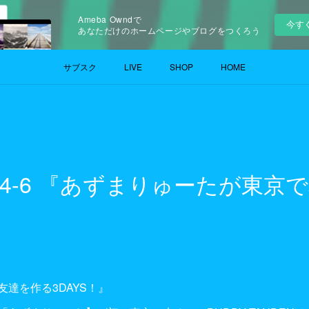
Ameba Owndで
今す
あなただけのホームページやブログをつくろう
サブスク
LIVE
SHOP
HOME
1.6.4-6 『あずまりゅーたが東
達を作る3DAYS！』