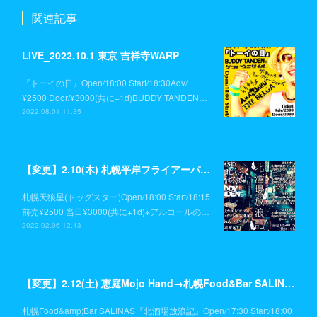
関連記事
LIVE_2022.10.1 東京 吉祥寺WARP
『トーイの日』Open/18:00 Start/18:30Adv/
¥2500 Door/¥3000(共に+1d)BUDDY TANDEN…
2022.08.01 11:35
【変更】2.10(木) 札幌平岸フライアーパーク→札幌天狼星(ドッグスター)
札幌天狼星(ドッグスター)Open/18:00 Start/18:15
前売¥2500 当日¥3000(共に+1d)※アルコールの…
2022.02.06 12:43
【変更】2.12(土) 恵庭Mojo Hand→札幌Food&Bar SALINAS
札幌Food&amp;Bar SALINAS『北酒場放浪記』Open/17:30 Start/18:00