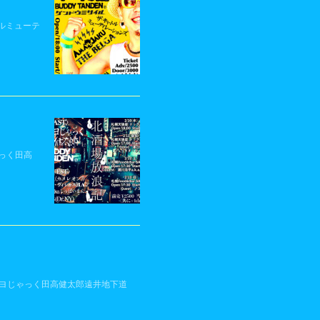
ャトルミューテ
じゃっく田高
IVE》イヌガヨじゃっく田高健太郎遠井地下道