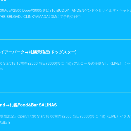
18:30Adv/¥2500 Door/¥3000(共に+1d)BUDDY TANDENゲンドウミサイルザ・キ
E BELGADJ CLINKYAMADA#DMにて予約受付中
フライアーパーク→札幌天狼星(ドッグスター)
0 Start/18:15前売¥2500 当日¥3000(共に+1d)※アルコールの提供なし《LIVE》
中
nd→札幌Food&Bar SALINAS
北酒場放浪記』Open/17:30 Start/18:00前売¥2500 当日¥3000(共に+1d)《L
武田組)