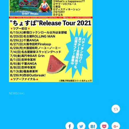
NEWS
(
164
)