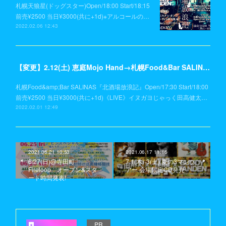
札幌天狼星(ドッグスター)Open/18:00 Start/18:15
前売¥2500 当日¥3000(共に+1d)※アルコールの…
2022.02.06 12:43
【変更】2.12(土) 恵庭Mojo Hand→札幌Food&Bar SALINAS
札幌Food&amp;Bar SALINAS『北酒場放浪記』Open/17:30 Start/18:00
前売¥2500 当日¥3000(共に+1d)《LIVE》イヌガヨじゃっく田高健太…
2022.02.01 12:49
2021.06.21 10:53
2021.06.17 11:16
6/27(日)@寺田町
7.1(木)-3(土) 夏の3マンツ
Fireloop オープン&スタ
アー 会場限定CD発売
ート時間発表!
PR