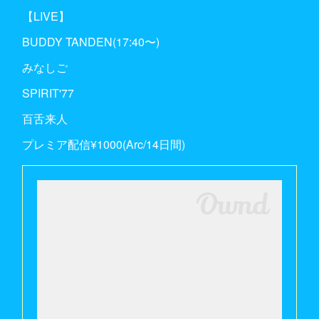
【LIVE】
BUDDY TANDEN(17:40〜)
みなしご
SPIRIT'77
百舌来人
プレミア配信¥1000(Arc/14日間)