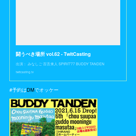
闘うべき場所 vol.62 - TwitCasting
出演： みなしご 百舌来人 SPIRIT'77 BUDDY TANDEN
twitcasting.tv
#予約は
DM
でオッケー