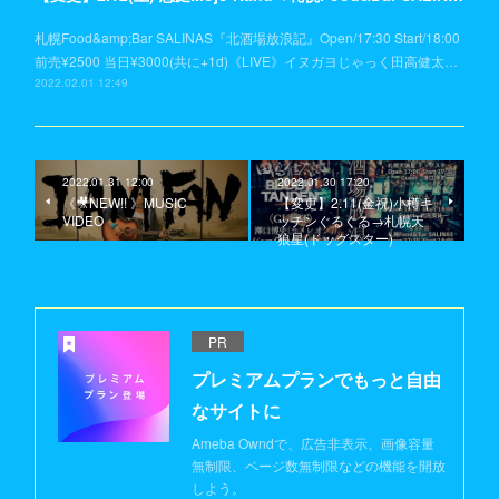
札幌Food&amp;Bar SALINAS『北酒場放浪記』Open/17:30 Start/18:00
前売¥2500 当日¥3000(共に+1d)《LIVE》イヌガヨじゃっく田高健太…
2022.02.01 12:49
2022.01.31 12:00
2022.01.30 17:20
《🎥NEW!! 》MUSIC
【変更】2.11(金祝)小樽キ
VIDEO
ッチンぐるぐる→札幌天
狼星(ドッグスター)
PR
プレミアムプランでもっと自由
なサイトに
Ameba Owndで、広告非表示、画像容量
無制限、ページ数無制限などの機能を開放
しよう。